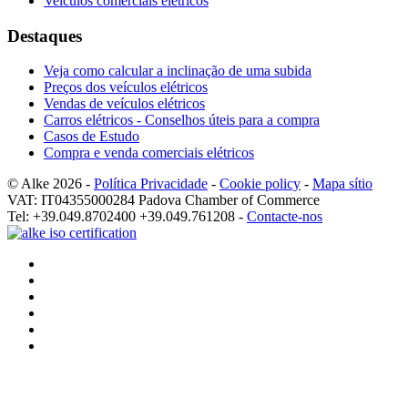
Veículos comerciais elétricos
Destaques
Veja como calcular a inclinação de uma subida
Preços dos veículos elétricos
Vendas de veículos elétricos
Carros elétricos - Conselhos úteis para a compra
Casos de Estudo
Compra e venda comerciais elétricos
© Alke 2026 -
Política Privacidade
-
Cookie policy
-
Mapa sítio
VAT: IT04355000284 Padova Chamber of Commerce
Tel: +39.049.8702400 +39.049.761208 -
Contacte-nos