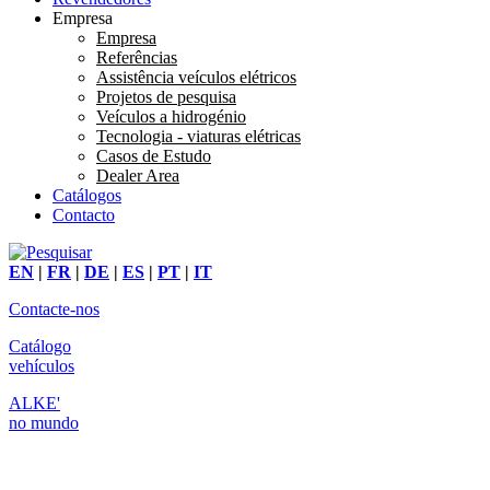
Empresa
Empresa
Referências
Assistência veículos elétricos
Projetos de pesquisa
Veículos a hidrogénio
Tecnologia - viaturas elétricas
Casos de Estudo
Dealer Area
Catálogos
Contacto
EN
|
FR
|
DE
|
ES
|
PT
|
IT
Contacte-nos
Catálogo
vehículos
ALKE'
no mundo