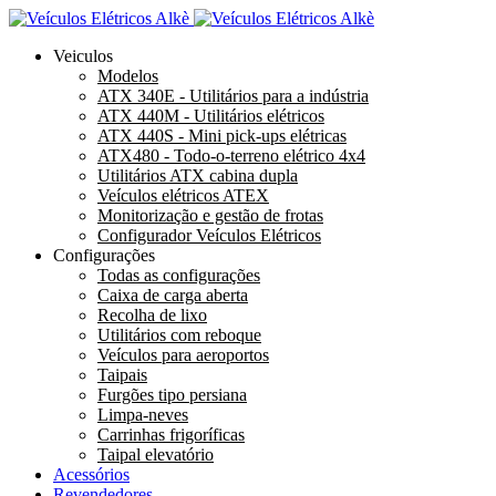
Veiculos
Modelos
ATX 340E - Utilitários para a indústria
ATX 440M - Utilitários elétricos
ATX 440S - Mini pick-ups elétricas
ATX480 - Todo-o-terreno elétrico 4x4
Utilitários ATX cabina dupla
Veículos elétricos ATEX
Monitorização e gestão de frotas
Configurador Veículos Elétricos
Configurações
Todas as configurações
Caixa de carga aberta
Recolha de lixo
Utilitários com reboque
Veículos para aeroportos
Taipais
Furgões tipo persiana
Limpa-neves
Carrinhas frigoríficas
Taipal elevatório
Acessórios
Revendedores