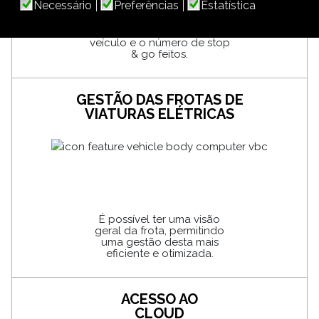
Necessário
Preferências
Estatística
O VBC da ALKE'
proporciona uma análise
dos percursos feitos pelo
veículo e o número de stop
& go feitos.
GESTÃO DAS FROTAS DE
VIATURAS ELÉTRICAS
É possível ter uma visão
geral da frota, permitindo
uma gestão desta mais
eficiente e otimizada.
ACESSO AO
CLOUD