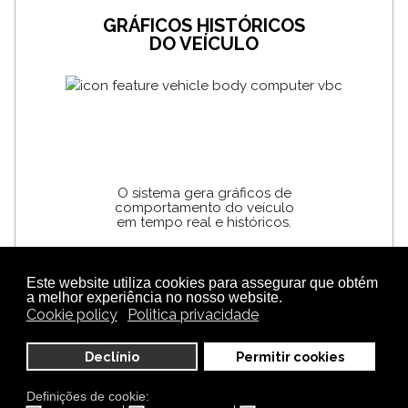
GRÁFICOS HISTÓRICOS
DO VEÍCULO
O sistema gera gráficos de
comportamento do veículo
em tempo real e históricos.
ANÁLISE DOS PERCURSOS E
Este website utiliza cookies para assegurar que obtém
STOP & GO
a melhor experiência no nosso website.
Cookie policy
Politica privacidade
Declínio
Permitir cookies
Definições de cookie: