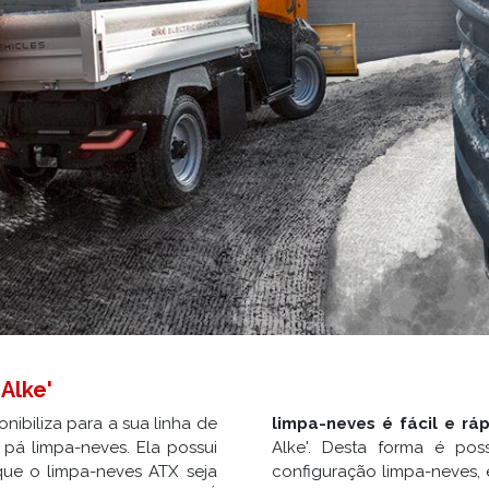
Alke'
onibiliza para a sua linha de
limpa-neves é fácil e rá
 pá limpa-neves. Ela possui
Alke'. Desta forma é poss
e o limpa-neves ATX seja
configuração limpa-neves,