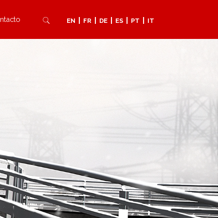
ntacto
|
|
|
|
|
EN
FR
DE
ES
PT
IT