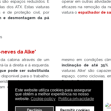
s são espaços reduzidos. É
operar em outras atividade
as dos ATX. Estas viaturas
eficazes na remoção da n
 e de proteção civil, por
viatura o
espalhador de sa
 e desmontagem da pá
-neves da Alke'
a da cabina através de um
mesmo em condições climá
rá-la à direita e à esquerda.
inclinação de até 35%
.
que pode ser substituída
viaturas Alke' são capaz
disponível para o trabalho.
espaço, como ciclovias, e
erísticas de vanguarda os
Emissão Reduzida).
peram com alta performance
Este website utiliza cookies para assegurar
que obtém a melhor experiência no nosso
Cookie policy
Politica privacidade
website.
Declínio
Permitir cookies