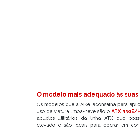
Autoveicoli lama spalaneve
O modelo mais adequado às suas
Os modelos que a Alke' aconselha para apli
uso da viatura limpa-neve são o
ATX 330E/
aqueles utilitários da linha ATX que p
limpa-neves da Alke' são uma dos poucos uti
elevado e são ideais para operar em con