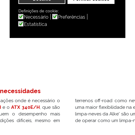
Spazzaneve - Joystick
A
Definições de cookie:
Necessário
Preferências
Estatística
 necessidades
cações onde é necessário o
terrenos off-road como ne
H
e o
ATX 340E/H
, que são
uma maior flexibilidade na escolha do tipo de bateria. As viaturas elétricas
ossuem o desempenho mais
litários no mercado capazes
dições difíceis, mesmo em
de operar como um limpa-n