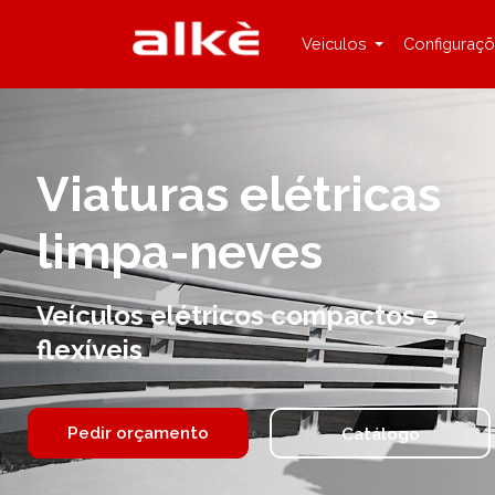
Veiculos
Configuraç
Viaturas elétricas
limpa-neves
Veículos elétricos compactos e
flexíveis
Pedir orçamento
Catálogo