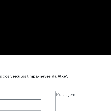
es dos
veículos limpa-neves da Alke'
.