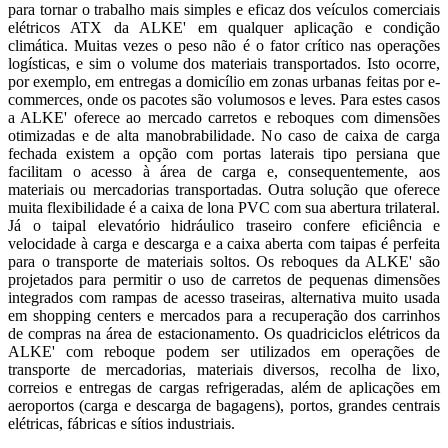
para tornar o trabalho mais simples e eficaz dos veículos comerciais
elétricos ATX da ALKE' em qualquer aplicação e condição
climática. Muitas vezes o peso não é o fator crítico nas operações
logísticas, e sim o volume dos materiais transportados. Isto ocorre,
por exemplo, em entregas a domicílio em zonas urbanas feitas por e-
commerces, onde os pacotes são volumosos e leves. Para estes casos
a ALKE' oferece ao mercado carretos e reboques com dimensões
otimizadas e de alta manobrabilidade. No caso de caixa de carga
fechada existem a opção com portas laterais tipo persiana que
facilitam o acesso à área de carga e, consequentemente, aos
materiais ou mercadorias transportadas. Outra solução que oferece
muita flexibilidade é a caixa de lona PVC com sua abertura trilateral.
Já o taipal elevatório hidráulico traseiro confere eficiência e
velocidade à carga e descarga e a caixa aberta com taipas é perfeita
para o transporte de materiais soltos. Os reboques da ALKE' são
projetados para permitir o uso de carretos de pequenas dimensões
integrados com rampas de acesso traseiras, alternativa muito usada
em shopping centers e mercados para a recuperação dos carrinhos
de compras na área de estacionamento. Os quadriciclos elétricos da
ALKE' com reboque podem ser utilizados em operações de
transporte de mercadorias, materiais diversos, recolha de lixo,
correios e entregas de cargas refrigeradas, além de aplicações em
aeroportos (carga e descarga de bagagens), portos, grandes centrais
elétricas, fábricas e sítios industriais.