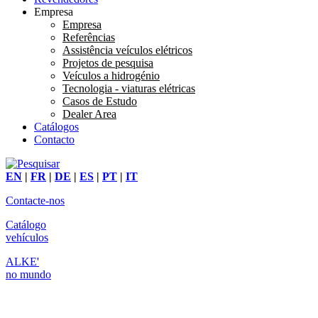
Empresa
Empresa
Referências
Assistência veículos elétricos
Projetos de pesquisa
Veículos a hidrogénio
Tecnologia - viaturas elétricas
Casos de Estudo
Dealer Area
Catálogos
Contacto
EN
|
FR
|
DE
|
ES
|
PT
|
IT
Contacte-nos
Catálogo
vehículos
ALKE'
no mundo