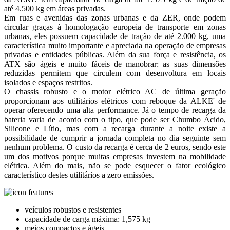
até 4.500 kg em áreas privadas.
Em ruas e avenidas das zonas urbanas e da ZER, onde podem
circular graças à homologação europeia de transporte em zonas
urbanas, eles possuem capacidade de tração de até 2.000 kg, uma
característica muito importante e apreciada na operação de empresas
privadas e entidades públicas. Além da sua força e resistência, os
ATX são ágeis e muito fáceis de manobrar: as suas dimensões
reduzidas permitem que circulem com desenvoltura em locais
isolados e espaços restritos.
O chassis robusto e o motor elétrico AC de última geração
proporcionam aos utilitários elétricos com reboque da ALKE' de
operar oferecendo uma alta performance. Já o tempo de recarga da
bateria varia de acordo com o tipo, que pode ser Chumbo Ácido,
Silicone e Lítio, mas com a recarga durante a noite existe a
possibilidade de cumprir a jornada completa no dia seguinte sem
nenhum problema. O custo da recarga é cerca de 2 euros, sendo este
um dos motivos porque muitas empresas investem na mobilidade
elétrica. Além do mais, não se pode esquecer o fator ecológico
característico destes utilitários a zero emissões.
veículos robustos e resistentes
capacidade de carga máxima: 1,575 kg
meios compactos e ágeis