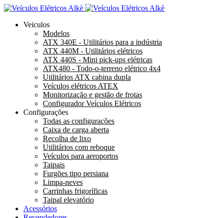
Veiculos
Modelos
ATX 340E - Utilitários para a indústria
ATX 440M - Utilitários elétricos
ATX 440S - Mini pick-ups elétricas
ATX480 - Todo-o-terreno elétrico 4x4
Utilitários ATX cabina dupla
Veículos elétricos ATEX
Monitorização e gestão de frotas
Configurador Veículos Elétricos
Configurações
Todas as configurações
Caixa de carga aberta
Recolha de lixo
Utilitários com reboque
Veículos para aeroportos
Taipais
Furgões tipo persiana
Limpa-neves
Carrinhas frigoríficas
Taipal elevatório
Acessórios
Revendedores