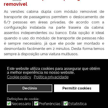
removível
As versões cabina dupla com módulo removível de
transporte de passageiros permitem o deslocamento de
6/7 pessoas em áreas privadas, de acordo com a
configuração instalada na parte traseira da cabina:
assentos independentes ou banco. Esta opção é ideal
quando o uso do módulo de transporte de pessoas não
é sempre necessário, já que ele pode ser montado e
desmontado facilmente em 2 minutos. Desta forma temos
sempre à disposição uma viatura multiusos.
Este website utiliza cookies para assegurar que obtém
a melhor experiência no nosso website.
Cookie policy
Politica privacidade
uso em áreas privadas (sem o
Declínio
Permitir cookies
módulo de transporte de
passageiros)
Definições de cookie:
para rápidos deslocamentos
Necessário
Preferências
Estatística