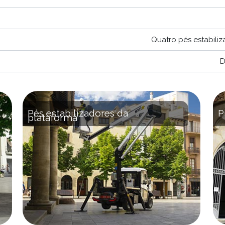
Quatro pés estabili
D
Pés estabilizadores da
P
plataforma