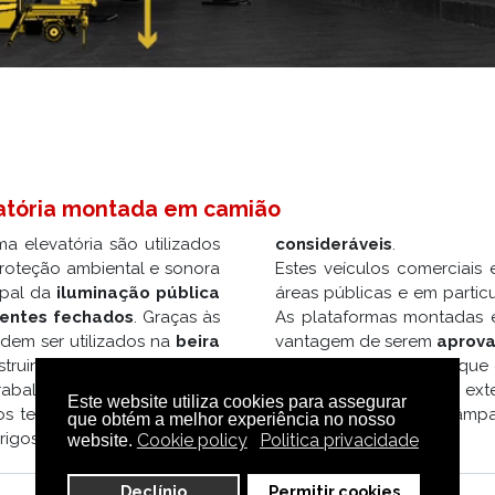
vatória montada em camião
ma elevatória são utilizados
consideráveis
.
oteção ambiental e sonora
Estes veículos comerciais 
ipal da
iluminação pública
áreas públicas e em partic
ientes fechados
. Graças às
As plataformas montadas e
dem ser utilizados na
beira
vantagem de serem
aprova
struir o tráfego durante as
centros comerciais porque 
rabalho muito popular para
no interior como no exte
Este website utiliza cookies para assegurar
gos tempos de execução ou
substituição de sinais, lâmp
que obtém a melhor experiência no nosso
rigosos, mesmo a
alturas
Cookie policy
Politica privacidade
website.
Declínio
Permitir cookies