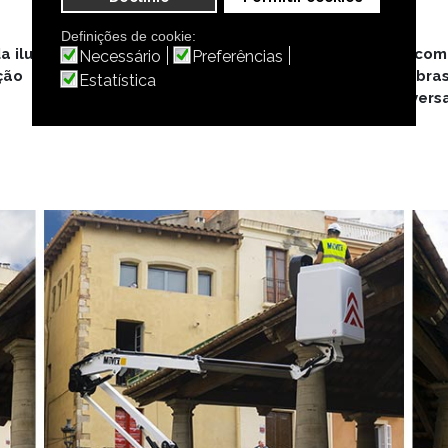
Definições de cookie:
a iluminação pública
para alcançar com
Necessário
Preferências
ção
execução de obra
Estatística
instalações divers