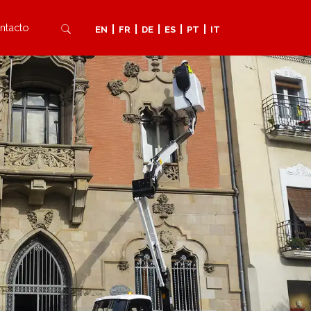
ntacto
|
|
|
|
|
EN
FR
DE
ES
PT
IT