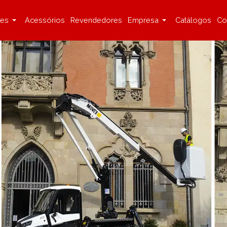
ões
Acessórios
Revendedores
Empresa
Catálogos
Co