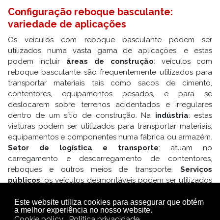
Configuração reboque basculante:
variedade de aplicações
Os veículos com reboque basculante podem ser
utilizados numa vasta gama de aplicações, e estas
podem incluir
áreas de construção
: veículos com
reboque basculante são frequentemente utilizados para
transportar materiais tais como sacos de cimento,
contentores, equipamentos pesados, e para se
deslocarem sobre terrenos acidentados e irregulares
dentro de um sítio de construção. Na
indústria
: estas
viaturas podem ser utilizados para transportar materiais,
equipamentos e componentes numa fábrica ou armazém.
Setor de logística e transporte
: atuam no
carregamento e descarregamento de contentores,
reboques e outros meios de transporte.
Serviços
públicos
: os veículos desmontáveis podem ser utilizados
para a limpeza de ruas, remoção de neve, manuseamento
de equipamento e outras tarefas de serviço público. Em
Este website utiliza cookies para assegurar que obtém
a melhor experiência no nosso website.
geral, os veículos elétricos com reboque basculante
Cookie policy
Politica privacidade