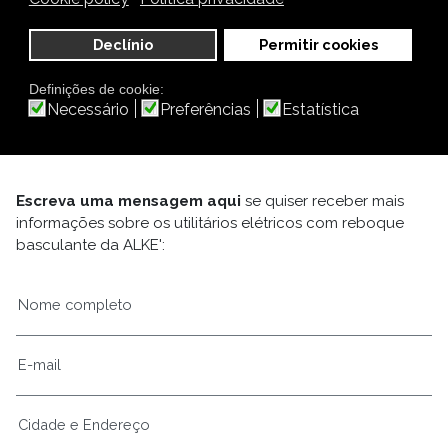
podem ser utilizados em qualquer campo que exija o
b em curtas distâncias, indoo ou outdoor, em todo-o-
Declínio
Permitir cookies
terreno ou em espaços fechados, ou onde seja
necessária flexibilidade e funcionalidade combinados.
Definições de cookie:
Necessário
Preferências
Estatística
Escreva uma mensagem aqui
se quiser receber mais
informações sobre os utilitários elétricos com reboque
basculante da ALKE':