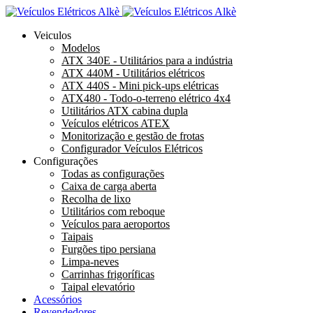
Veiculos
Modelos
ATX 340E - Utilitários para a indústria
ATX 440M - Utilitários elétricos
ATX 440S - Mini pick-ups elétricas
ATX480 - Todo-o-terreno elétrico 4x4
Utilitários ATX cabina dupla
Veículos elétricos ATEX
Monitorização e gestão de frotas
Configurador Veículos Elétricos
Configurações
Todas as configurações
Caixa de carga aberta
Recolha de lixo
Utilitários com reboque
Veículos para aeroportos
Taipais
Furgões tipo persiana
Limpa-neves
Carrinhas frigoríficas
Taipal elevatório
Acessórios
Revendedores